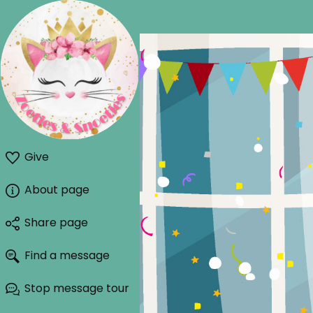
Give
About page
Share page
Find a message
Stop message tour