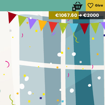
Give
0
€
1105.28
➜ €2000